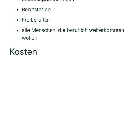
Berufstätige
Freiberufler
alle Menschen, die beruflich weiterkommen
wollen
Kosten
Mein Angebot umfasst Hypnose-Coaching in
Einzelsitzungen á 60 bis 120 Minuten
.
Die Abrechnung erfolgt sitzungsweise. Die
Anzahl
der notwendigen Sitzungen
richtet sich nach Ihrem
Anliegen.
Alternativ ist es möglich eine
individuelle
Betreuung über einen bestimmten Zeitraum
zu
vereinbaren.
Ihre individuelle Themen, der Rhythmus der