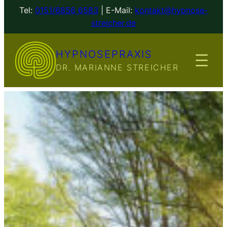
Zum
Tel:
0151/6856 6583
| E-Mail:
kontakt@hypnose-
Inhalt
streicher.de
springen
HYPNOSEPRAXIS
DR. MARIANNE STREICHER