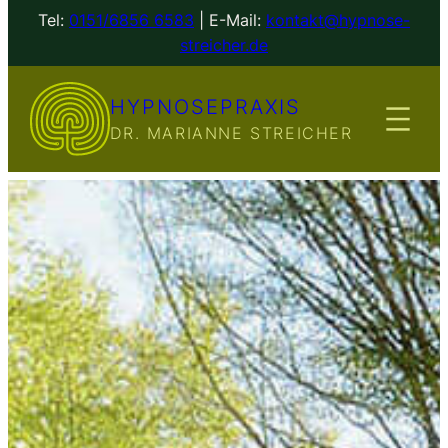
Zum
Tel:
0151/6856 6583
| E-Mail:
kontakt@hypnose-
Inhalt
streicher.de
springen
HYPNOSEPRAXIS
DR. MARIANNE STREICHER